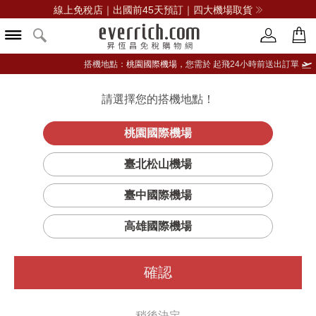
線上免稅店｜出國前45天預訂｜四大機場取貨
搭機地點：
桃園國際機場，
您需於 起飛24小時前送出訂單
請選擇您的搭機地點！
登入限定：免費送點數
立即登入
桃園國際機場
CELINA 中型後背
首頁
女仕
女用包
TUMI
臺北松山機場
包
臺中國際機場
高雄國際機場
確認
稍後決定