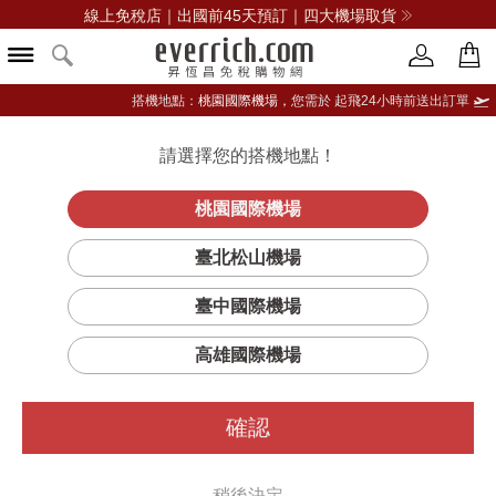
線上免稅店｜出國前45天預訂｜四大機場取貨
搭機地點：
桃園國際機場，
您需於 起飛24小時前送出訂單
文章分類
請選擇您的搭機地點！
登入限定：免費送點數
主題焦點
熱門話題
玩美進行式
國外旅遊
立即登入
桃園國際機場
出國送禮
臺北松山機場
臺中國際機場
高雄國際機場
直美玩美妝 なおみ
人氣．口碑．實力
確認
根據各家美妝大賞、網友討論度，選出的最強單品！
稍後決定
READ MORE