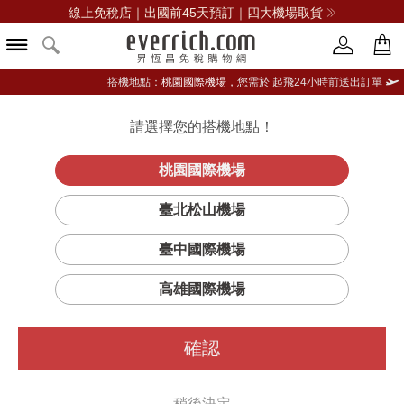
線上免稅店｜出國前45天預訂｜四大機場取貨
搭機地點：
桃園國際機場，
您需於 起飛24小時前送出訂單
請選擇您的搭機地點！
登入限定：免費送點數
品牌選單
立即登入
桃園國際機場
果漾聖代樂夏
首頁
香氛
女性香水
安娜蘇
臺北松山機場
芒菓淡香水
臺中國際機場
高雄國際機場
確認
稍後決定