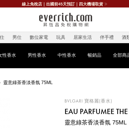
線上免稅店｜出國前45天預訂｜四大機場取貨
仕
男仕
數位家電
玩具
居家生活
伴手禮
酒
女性香水
男性香水
中性香水
暢銷品
全部商
靈意綠茶香淡香氛 75ML
BVLGARI 寶格麗(香水)
EAU PARFUMEE THE 
靈意綠茶香淡香氛 75ML