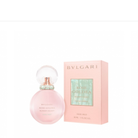
所有活動昇恆昌股份有限公司保
請選擇您的搭機地點
桃園國際機場(TPE)
臺北松山機場(TSA)
臺中國際機場(RMQ)
高雄國際機場(KHH)
折扣通知
您必須登入才有辦法使用喜愛清單！
折扣通知
醒您：
品線上預訂服務限
國際線出境旅客
使用
機場的下單時間皆不相同，細節或訂購流程指引，請瀏覽
購物