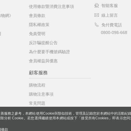
智能客服
使用條款暨消費注意事項
線上留言
購物網》
會員條款
隱私權政策
免付費電話
0800-098-668
網
免責聲明
反詐騙提醒公告
為什麼要手機號碼驗證
會員權益與優惠
顧客服務
購物流程
購物注意事項
常見問題
善服務之參考，本網站使用Cookie與類似技術，管理及記錄您於本網站中的活動紀
 與進階分析 Cookie。若您選擇繼續使用本網站或按下「接受所有Cookies」即表示您同
權條款