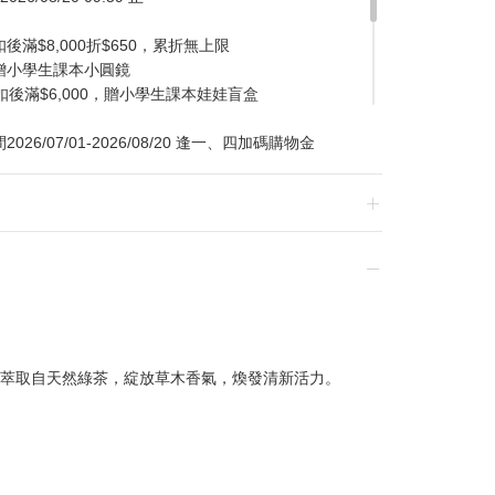
滿$8,000折$650，累折無上限
贈小學生課本小圓鏡
扣後滿$6,000，贈小學生課本娃娃盲盒
/07/01-2026/08/20 逢一、四加碼購物金
換貨，須整筆刷退後重新購買
萃取自天然綠茶，綻放草木香氣，煥發清新活力。
贈品皆為數量有限，送完為止
達到滿額優惠門檻，以系統計算為準
計