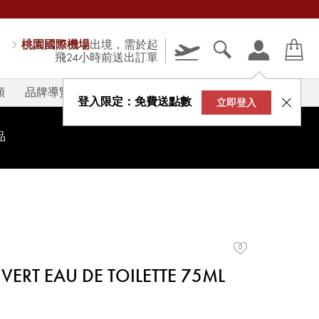
桃園國際機場
出境，需於起
飛24小時前送出訂單
類
品牌導覽
V-STORY
登入限定：免費送點數
立即登入
品
VERT EAU DE TOILETTE 75ML