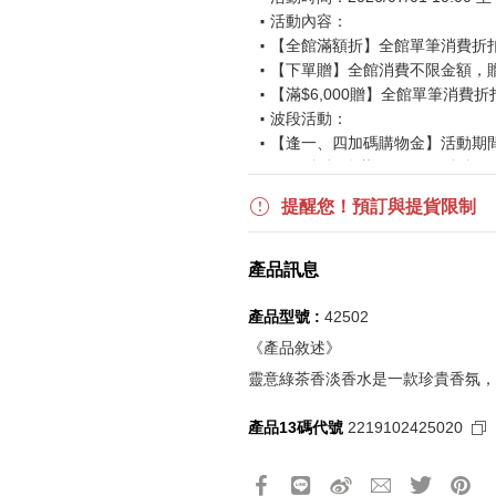
活動內容：
【全館滿額折】全館單筆消費折扣後
【下單贈】全館消費不限金額，
【滿$6,000贈】全館單筆消費折
波段活動：
【逢一、四加碼購物金】活動期間2026
$850 折扣後滿$15,000 可折抵
更多優惠請見
旅人挑戰賽
活動頁
提醒您！預訂與提貨限制
《刷指定信用卡優惠》
產品訊息
活動詳情請參見
信用卡優惠指南
如使用信用卡分期，無法部分退
產品型號 :
42502
實際折扣金額以系統顯示為準
《產品敘述》
靈意綠茶香淡香水是一款珍貴香氛，
《網站活動限制說明》
產品13碼代號
2219102425020
所有活動皆訂單成立時間為準，
所有活動皆以系統自動計算是否
所有活動皆不可不同訂單相互累