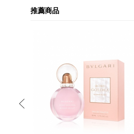
推薦商品
提
免稅
不同
明
。