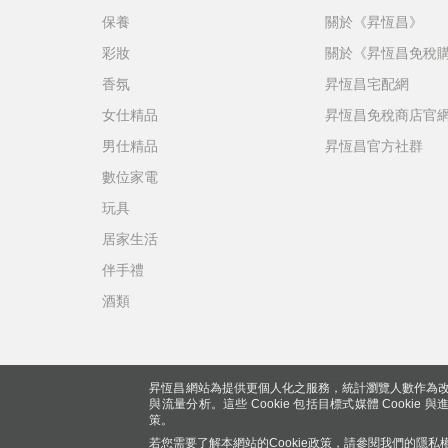
保養
關於《昇恆昌》
彩妝
關於《昇恆昌免稅
香氛
昇恆昌宅配網
女仕精品
昇恆昌免稅商店官
男仕精品
昇恆昌官方社群
數位家電
玩具
居家生活
伴手禮
酒類
昇恆昌網站為提供更個人化之服務，統計瀏覽人數作為改
與流量分析。這些 Cookie 包括目標式媒體 Cookie
策。
若您需要了解本網站的Cookie政策，請參閱我們的
隱私