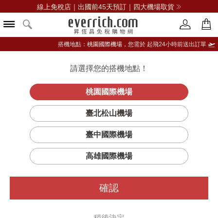
線上免稅店｜出國前45天預訂｜四大機場取貨
搭機地點：
桃園國際機場，
您需於 起飛24小時前送出訂單
請選擇您的搭機地點！
登入限定：免費送點數
品牌選單
立即登入
桃園國際機場
COACH
首頁
女仕
女錶
蔻馳(精品)
臺北松山機場
GREYSON 粉陶瓷鍊帶錶36MM-粉
臺中國際機場
高雄國際機場
確認
稍後決定