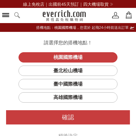
線上免稅店｜出國前45天預訂｜四大機場取貨
搭機地點：
桃園國際機場，
您需於 起飛24小時前送出訂單
請選擇您的搭機地點！
登入限定：免費送點數
品牌選單
立即登入
桃園國際機場
AVERY
首頁
女仕
女用包
蔻馳(精品)
臺北松山機場
SHOULDER BAG 斜背包
臺中國際機場
高雄國際機場
確認
稍後決定