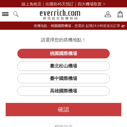
線上免稅店｜出國前45天預訂｜四大機場取貨
搭機地點：
桃園國際機場，
您需於 起飛24小時前送出訂單
請選擇您的搭機地點！
登入限定：免費送點數
品牌選單
立即登入
桃園國際機場
果凍水光潤唇膏
首頁
保養
臉部保養
蘭芝
臺北松山機場
_香草
臺中國際機場
高雄國際機場
確認
稍後決定