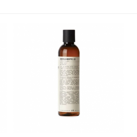
所有活動皆不可不同訂單相互累
所有活動昇恆昌股份有限公司保
請選擇您的搭機地點
桃園國際機場(TPE)
臺北松山機場(TSA)
臺中國際機場(RMQ)
高雄國際機場(KHH)
折扣通知
您必須登入才有辦法使用喜愛清單！
折扣通知
醒您：
品線上預訂服務限
國際線出境旅客
使用
機場的下單時間皆不相同，細節或訂購流程指引，請瀏覽
購物