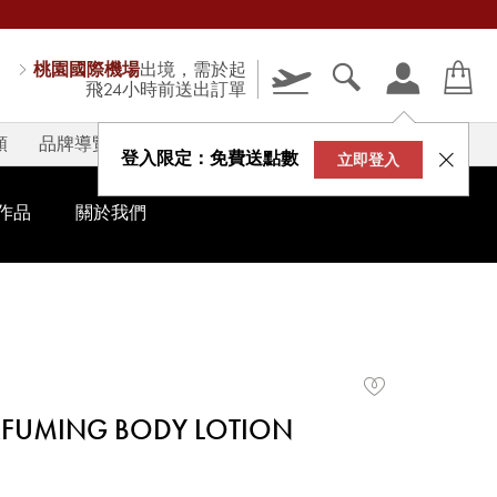
桃園國際機場
出境，需於起
飛24小時前送出訂單
類
品牌導覽
V-STORY
登入限定：免費送點數
立即登入
作品
關於我們
RFUMING BODY LOTION