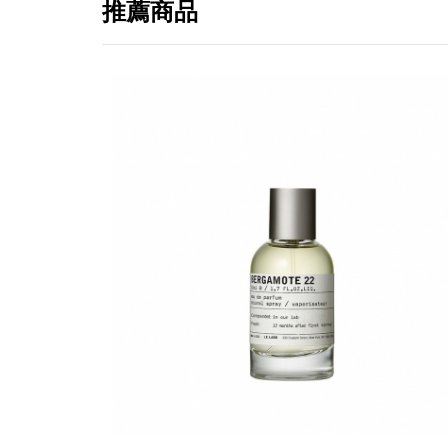
推薦商品
提
免稅
不同
明
。