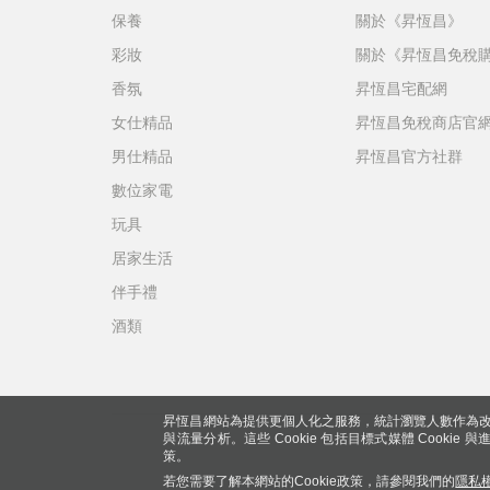
保養
關於《昇恆昌》
彩妝
關於《昇恆昌免稅
香氛
昇恆昌宅配網
女仕精品
昇恆昌免稅商店官
男仕精品
昇恆昌官方社群
數位家電
玩具
居家生活
伴手禮
酒類
昇恆昌網站為提供更個人化之服務，統計瀏覽人數作為改
與流量分析。這些 Cookie 包括目標式媒體 Cookie
策。
若您需要了解本網站的Cookie政策，請參閱我們的
隱私