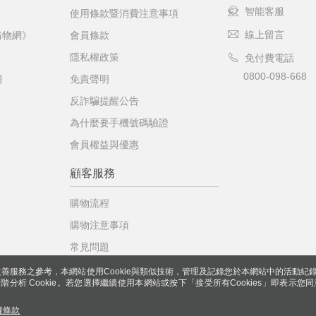
智能客服
使用條款暨消費注意事項
線上留言
購物網》
會員條款
隱私權政策
免付費電話
0800-098-668
網
免責聲明
反詐騙提醒公告
為什麼要手機號碼驗證
會員權益與優惠
顧客服務
購物流程
購物注意事項
常見問題
善服務之參考，本網站使用Cookie與類似技術，管理及記錄您於本網站中的活動紀
 與進階分析 Cookie。若您選擇繼續使用本網站或按下「接受所有Cookies」即表示您同
權條款