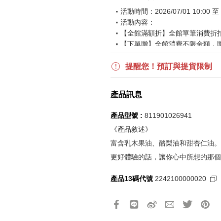
活動時間：2026/07/01 10:00 至 2
活動內容：
【全館滿額折】全館單筆消費折扣後
【下單贈】全館消費不限金額，
【滿$6,000贈】全館單筆消費折
波段活動：
提醒您！預訂與提貨限制
【逢一、四加碼購物金】活動期間2026
$850 折扣後滿$15,000 可折抵
產品訊息
更多優惠請見
旅人挑戰賽
活動頁
產品型號 :
811901026941
《刷指定信用卡優惠》
《產品敘述》
活動詳情請參見
信用卡優惠指南
富含乳木果油、酪梨油和甜杏仁油。
如使用信用卡分期，無法部分退
更好體驗的話，讓你心中所想的那個
實際折扣金額以系統顯示為準
產品13碼代號
2242100000020
《網站活動限制說明》
所有活動皆訂單成立時間為準，
所有活動皆以系統自動計算是否