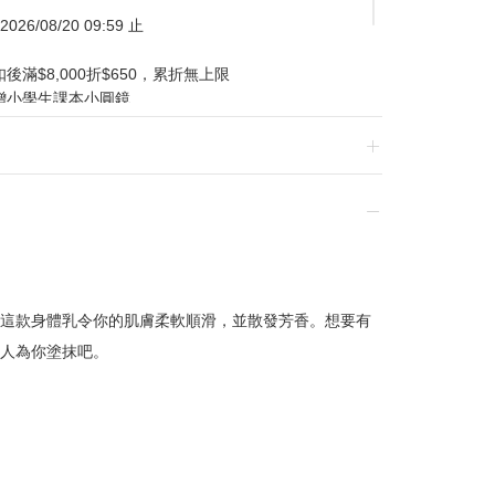
026/08/20 09:59 止
滿$8,000折$650，累折無上限
贈小學生課本小圓鏡
扣後滿$6,000，贈小學生課本娃娃盲盒
/07/01-2026/08/20 逢一、四加碼購物金
這款身體乳令你的肌膚柔軟順滑，並散發芳香。想要有
換貨，須整筆刷退後重新購買
人為你塗抹吧。
贈品皆為數量有限，送完為止
達到滿額優惠門檻，以系統計算為準