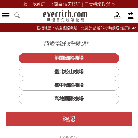
線上免稅店｜出國前45天預訂｜四大機場取貨
搭機地點：
桃園國際機場，
您需於 起飛24小時前送出訂單
請選擇您的搭機地點！
登入限定：免費送點數
品牌選單
立即登入
桃園國際機場
Sports Luxe
首頁
女仕
女錶
Olivia Burton
臺北松山機場
Hexa綠面不鏽鋼女錶-金
臺中國際機場
高雄國際機場
確認
稍後決定