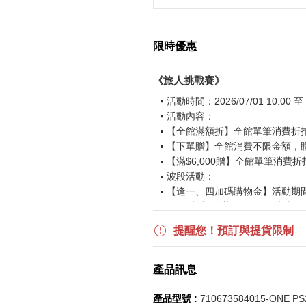
限時優惠
《旅人挑戰賽》
活動時間：2026/07/01 10:00 至 2
活動內容：
【全館滿額折】全館單筆消費折扣後
【下單贈】全館消費不限金額，
【滿$6,000贈】全館單筆消費折
波段活動：
【逢一、四加碼購物金】活動期間2026
$850 折扣後滿$15,000 可折抵
更多優惠請見
旅人挑戰賽
活動頁
提醒您！預訂與提貨限制
《刷指定信用卡優惠》
產品訊息
活動詳情請參見
信用卡優惠指南
如使用信用卡分期，無法部分退
產品型號 :
710673584015-ONE PS
實際折扣金額以系統顯示為準