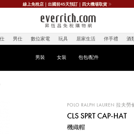
線上免稅店｜出國前45天預訂｜四大機場取貨
仕
男仕
數位家電
玩具
居家生活
伴手禮
酒
男裝
女裝
包包/配件
帽
POLO RALPH LAUREN 拉夫勞
CLS SPRT CAP-HAT
機織帽