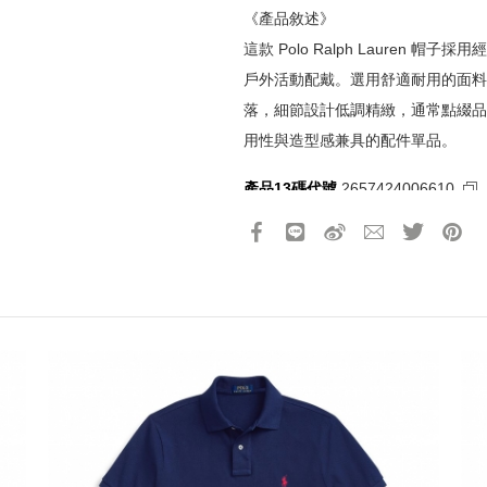
《產品敘述》
這款 Polo Ralph Lauren
《網站活動限制說明》
戶外活動配戴。選用舒適耐用的面料
所有活動皆訂單成立時間為準，
落，細節設計低調精緻，通常點綴品
所有活動皆以系統自動計算是否
用性與造型感兼具的配件單品。
所有活動皆不可不同訂單相互累
所有活動昇恆昌股份有限公司保
產品13碼代號
2657424006610
請選擇您的搭機地點
桃園國際機場(TPE)
臺北松山機場(TSA)
臺中國際機場(RMQ)
高雄國際機場(KHH)
折扣通知
您必須登入才有辦法使用喜愛清單！
折扣通知
醒您：
品線上預訂服務限
國際線出境旅客
使用