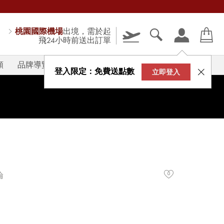
桃園國際機場
出境，需於起
飛24小時前送出訂單
類
品牌導覽
V-STORY
登入限定：免費送點數
立即登入
倫