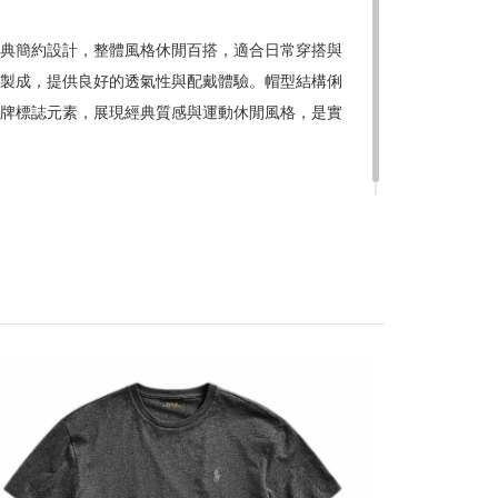
 帽子採用經典簡約設計，整體風格休閒百搭，適合日常穿搭與
製成，提供良好的透氣性與配戴體驗。帽型結構俐
贈品皆為數量有限，送完為止
牌標誌元素，展現經典質感與運動休閒風格，是實
達到滿額優惠門檻，以系統計算為準
計
留變更或終止之權利
稍後決定
PO
KS