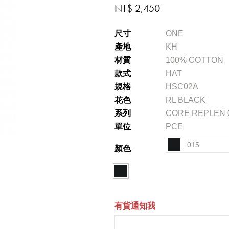
NT$ 2,450
尺寸
ONE
產地
KH
材質
100% COTTON
款式
HAT
規格
HSC02A
花色
RL BLACK
系列
CORE REPLEN 0
單位
PCE
015
顏色
有貨通知我