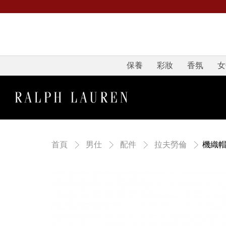
保養
彩妝
香氛
女
機織
首頁
男仕
配件
拉夫勞倫