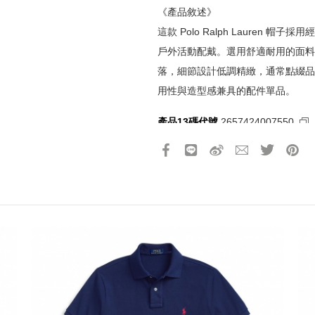
《產品敘述》
這款 Polo Ralph Lauren
《網站活動限制說明》
戶外活動配戴。選用舒適耐用的面料
所有活動皆訂單成立時間為準，
落，細節設計低調精緻，通常點綴品
所有活動皆以系統自動計算是否
用性與造型感兼具的配件單品。
所有活動皆不可不同訂單相互累
所有活動昇恆昌股份有限公司保
產品13碼代號
2657424007550
請選擇您的搭機地點
桃園國際機場(TPE)
臺北松山機場(TSA)
臺中國際機場(RMQ)
高雄國際機場(KHH)
折扣通知
您必須登入才有辦法使用喜愛清單！
折扣通知
醒您：
品線上預訂服務限
國際線出境旅客
使用