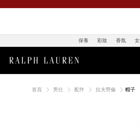
保養
彩妝
香氛
女
帽子
首頁
男仕
配件
拉夫勞倫