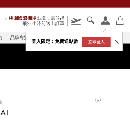
桃園國際機場
出境，需於起
飛24小時前送出訂單
類
品牌導覽
V-STORY
登入限定：免費送點數
立即登入
倫
HAT