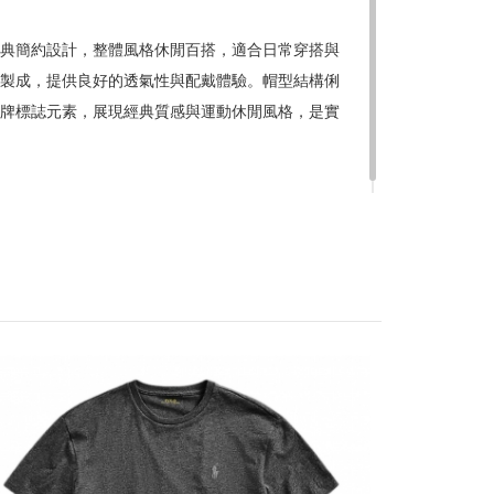
 帽子採用經典簡約設計，整體風格休閒百搭，適合日常穿搭與
製成，提供良好的透氣性與配戴體驗。帽型結構俐
贈品皆為數量有限，送完為止
牌標誌元素，展現經典質感與運動休閒風格，是實
達到滿額優惠門檻，以系統計算為準
計
留變更或終止之權利
稍後決定
PO
KS