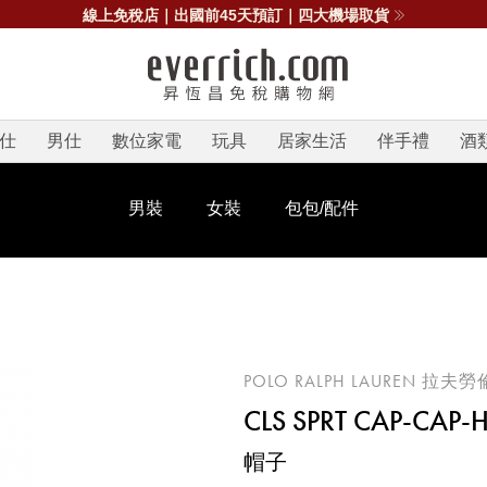
線上免稅店｜出國前45天預訂｜四大機場取貨
仕
男仕
數位家電
玩具
居家生活
伴手禮
酒
男裝
女裝
包包/配件
POLO RALPH LAUREN 拉夫勞
CLS SPRT CAP-CAP-
帽子