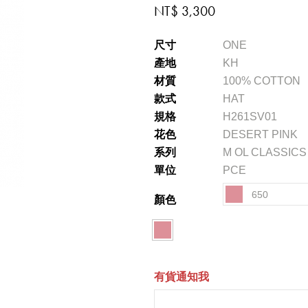
NT$ 3,300
尺寸
ONE
產地
KH
材質
100% COTTON
款式
HAT
規格
H261SV01
花色
DESERT PINK
系列
M OL CLASSICS 
單位
PCE
650
顏色
有貨通知我