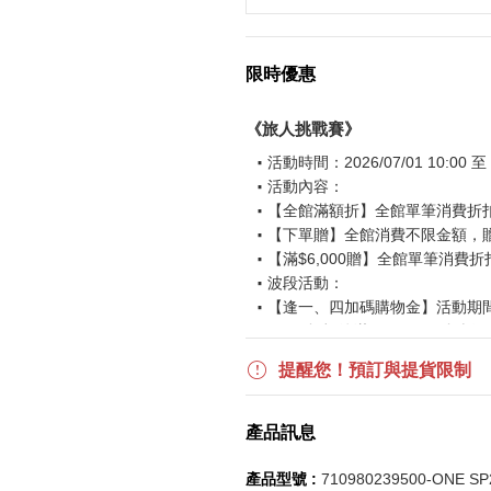
限時優惠
《旅人挑戰賽》
活動時間：2026/07/01 10:00 至 2
活動內容：
【全館滿額折】全館單筆消費折扣後
【下單贈】全館消費不限金額，
【滿$6,000贈】全館單筆消費折
波段活動：
【逢一、四加碼購物金】活動期間2026
$850 折扣後滿$15,000 可折抵
更多優惠請見
旅人挑戰賽
活動頁
提醒您！預訂與提貨限制
《刷指定信用卡優惠》
產品訊息
活動詳情請參見
信用卡優惠指南
如使用信用卡分期，無法部分退
產品型號 :
710980239500-ONE SP
實際折扣金額以系統顯示為準