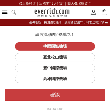
線上免稅店｜出國前45天預訂｜四大機場取貨
搭機地點：
桃園國際機場，
您需於 起飛24小時前送出訂單
請選擇您的搭機地點！
登入限定：免費送點數
品牌選單
立即登入
桃園國際機場
萬寶龍
首頁
香氛
男性香水
萬寶龍(香水)
臺北松山機場
冰峰旅者淡香精
臺中國際機場
高雄國際機場
確認
稍後決定