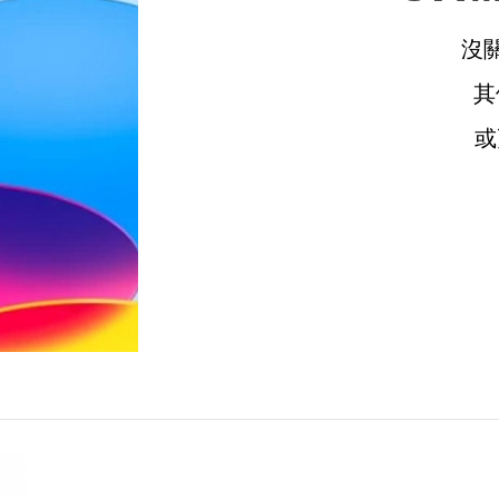
沒
其
或
請選擇您的搭機地點
桃園國際機場(TPE)
臺北松山機場(TSA)