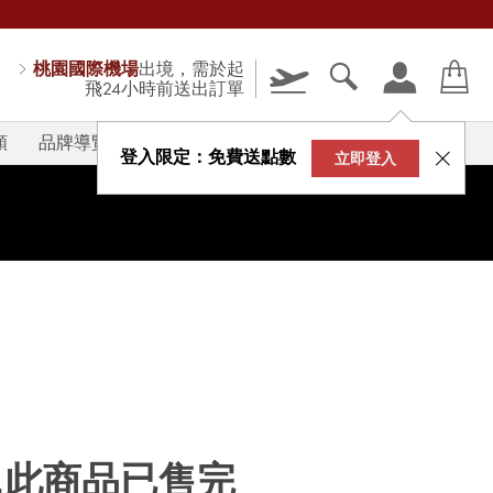
桃園國際機場
出境，需於起
飛24小時前送出訂單
類
品牌導覽
V-STORY
登入限定：免費送點數
立即登入
...此商品已售完