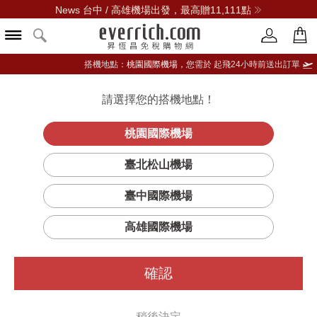
News 台中 / 高雄機場出發，最高贈11,111點
搭機地點：
桃園國際機場，
您需於 起飛24小時前送出訂單
請選擇您的搭機地點！
登入限定：免費送點數
品牌選單
立即登入
桃園國際機場
SWAROVSKI施華洛世奇
臺北松山機場
篩選
排序
臺中國際機場
高雄國際機場
確認
稍後決定