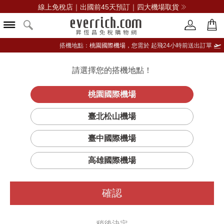
線上免稅店｜出國前45天預訂｜四大機場取貨
搭機地點：
桃園國際機場，
您需於 起飛24小時前送出訂單
請選擇您的搭機地點！
登入限定：免費送點數
立即登入
桃園國際機場
臺北松山機場
臺中國際機場
篩選
排序
1
高雄國際機場
確認
稍後決定