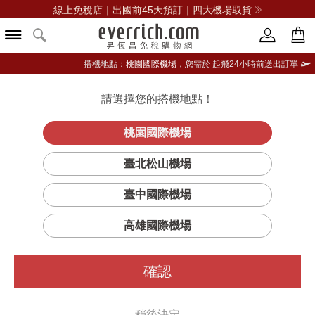
線上免稅店｜出國前45天預訂｜四大機場取貨
搭機地點：
桃園國際機場，
您需於 起飛24小時前送出訂單
請選擇您的搭機地點！
登入限定：免費送點數
立即登入
桃園國際機場
臺北松山機場
INSTA360
臺中國際機場
篩選
排序
1
高雄國際機場
確認
稍後決定