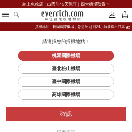
線上免稅店｜出國前45天預訂｜四大機場取貨
搭機地點：
桃園國際機場，
您需於 起飛24小時前送出訂單
請選擇您的搭機地點！
登入限定：免費送點數
立即登入
桃園國際機場
臺北松山機場
ARMAND DE BRIGNAC
臺中國際機場
篩選
排序
1
高雄國際機場
確認
稍後決定