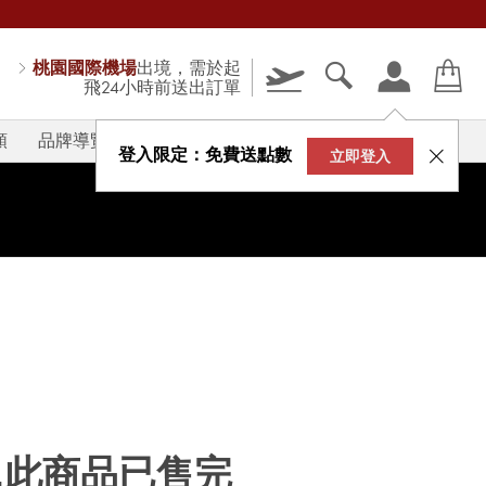
桃園國際機場
出境，需於起
飛24小時前送出訂單
類
品牌導覽
V-STORY
登入限定：免費送點數
立即登入
...此商品已售完