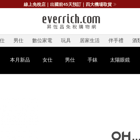
線上免稅店｜出國前45天預訂｜四大機場取貨
仕
男仕
數位家電
玩具
居家生活
伴手禮
酒
本月新品
女仕
男仕
手錶
太陽眼鏡