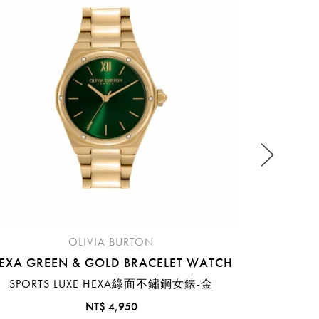
HEXA 
SPOR
流程說
OLIVIA BURTON
EXA GREEN & GOLD BRACELET WATCH
SPORTS LUXE HEXA綠面不鏽鋼女錶-金
NT$ 4,950