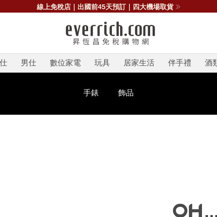
線上免稅店｜出國前45天預訂｜四大機場取貨
仕
男仕
數位家電
玩具
居家生活
伴手禮
酒
手錶
飾品