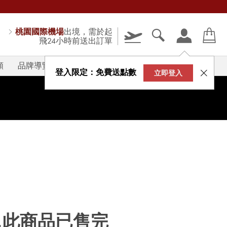
桃園國際機場
出境，需於起
飛24小時前送出訂單
類
品牌導覽
V-STORY
登入限定：免費送點數
立即登入
...此商品已售完