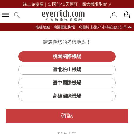
線上免稅店｜出國前45天預訂｜四大機場取貨
搭機地點：
桃園國際機場，
您需於 起飛24小時前送出訂單
請選擇您的搭機地點！
登入限定：免費送點數
品牌選單
立即登入
桃園國際機場
臺北松山機場
臺中國際機場
...此商品已售完
高雄國際機場
沒關係
您可以看看
其他的
POLO RALPH LAUREN
商品
確認
或更多
男裝
稍後決定