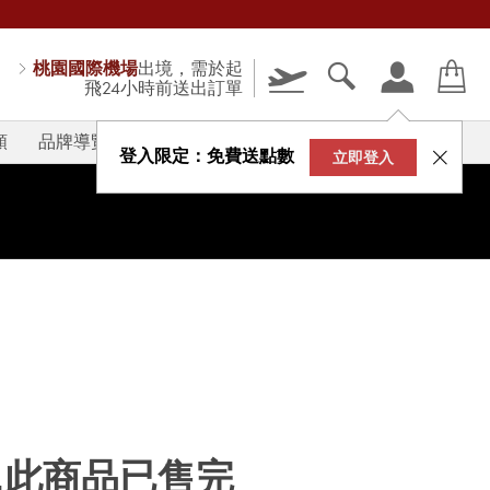
桃園國際機場
出境，需於起
飛24小時前送出訂單
類
品牌導覽
V-STORY
登入限定：免費送點數
立即登入
...此商品已售完