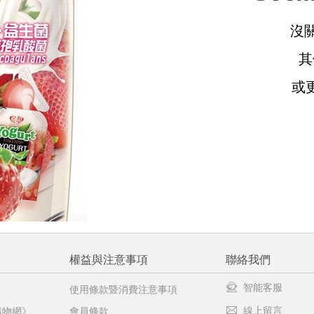
沒
請選擇您的搭機地點
其
或
桃園國際機場(TPE)
臺北松山機場(TSA)
臺中國際機場(RMQ)
高雄國際機場(KHH)
醒您：
品線上預訂服務限
國際線出境旅客
使用
機場的下單時間皆不相同，細節或訂購流程指引，請瀏覽
購物
權益與注意事項
聯絡我們
智能客服
使用條款暨消費注意事項
線上留言
購物網》
會員條款