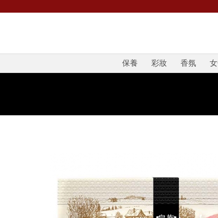
保養
彩妝
香氛
女