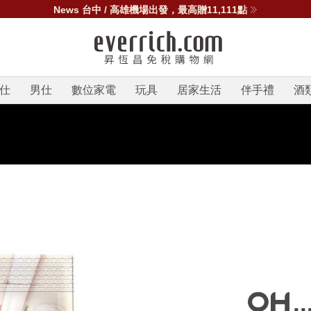
News 台中 / 高雄機場出發，最高贈11,111點
仕
男仕
數位家電
玩具
居家生活
伴手禮
酒