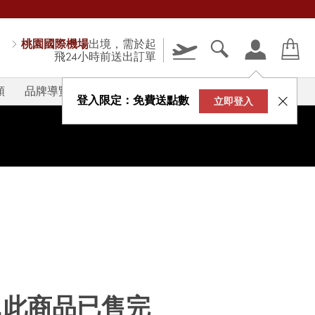
桃園國際機場
出境，需於起
飛24小時前送出訂單
類
品牌導覽
V-STORY
登入限定：免費送點數
立即登入
...此商品已售完