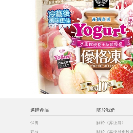
提
免稅
不同
明
。
選購產品
關於我們
保養
關於《昇恆昌》
彩妝
關於《昇恆昌免稅