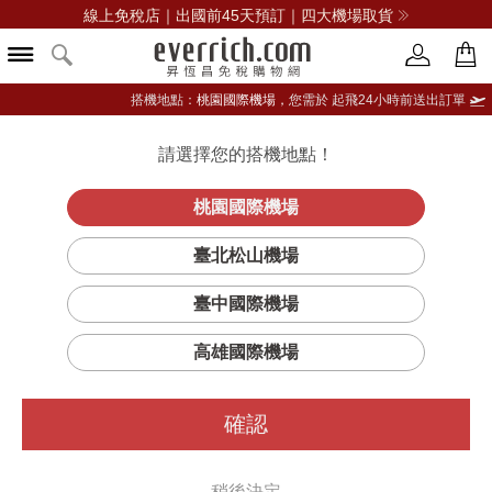
線上免稅店｜出國前45天預訂｜四大機場取貨
搭機地點：
桃園國際機場，
您需於 起飛24小時前送出訂單
請選擇您的搭機地點！
登入限定：免費送點數
立即登入
桃園國際機場
老伯12年調和威士忌
首頁
酒類
威士忌
臺北松山機場
臺中國際機場
高雄國際機場
確認
稍後決定