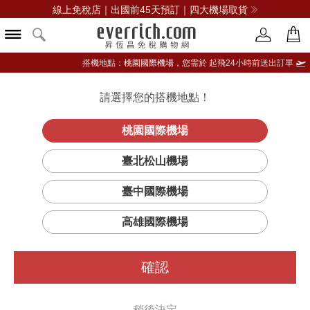
線上免稅店｜出國前45天預訂｜四大機場取貨
搭機地點：
桃園國際機場，
您需於 起飛24小時前送出訂單
請選擇您的搭機地點！
登入限定：免費送點數
品牌選單
立即登入
桃園國際機場
臺北松山機場
所有DOTS商品
臺中國際機場
篩選
排序
高雄國際機場
確認
稍後決定