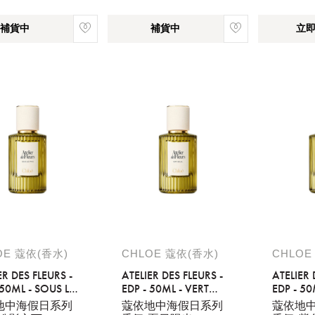
您必須登入才有辦法使用喜愛清單！
補貨中
補貨中
立
醒您：
品線上預訂服務限
國際線出境旅客
使用
機場的下單時間皆不相同，細節或訂購流程指引，請瀏覽
購物
OE 蔻依(香水)
CHLOE 蔻依(香水)
CHLOE
ER DES FLEURS -
ATELIER DES FLEURS -
ATELIER 
 50ML - SOUS LES
EDP - 50ML - VERT
EDP - 50
MEDITERRANEE
LAVAND
地中海假日系列
蔻依地中海假日系列
蔻依地