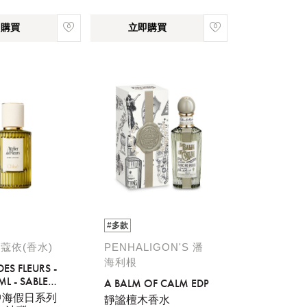
即購買
立即購買
流程說
#多款
 蔻依(香水)
PENHALIGON'S 潘
海利根
DES FLEURS -
ML - SABLE
A BALM OF CALM EDP
E
中海假日系列
靜謐檀木香水