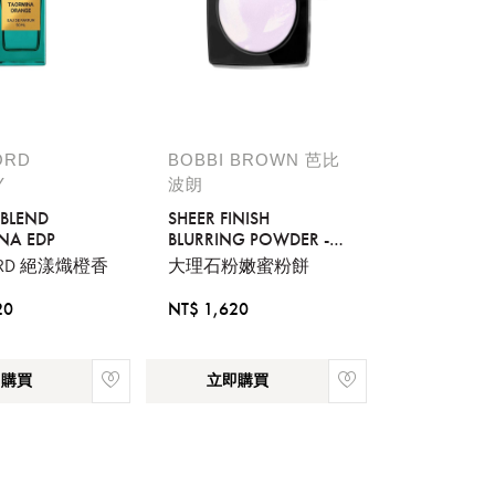
ORD
BOBBI BROWN 芭比
Y
波朗
 BLEND
SHEER FINISH
NA EDP
BLURRING POWDER -
PEARL LAVENDER
ORD 絕漾熾橙香
大理石粉嫩蜜粉餅
20
NT$ 1,620
即購買
立即購買