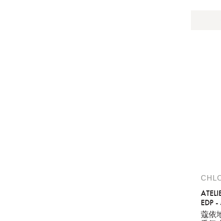
提
免稅
不同
明
。
CHL
ATELI
EDP -
PINS
蔻依