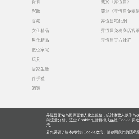
保養
關於《昇恆昌》
彩妝
關於《昇恆昌免稅
香氛
昇恆昌宅配網
女仕精品
昇恆昌免稅商店官
男仕精品
昇恆昌官方社群
數位家電
玩具
居家生活
伴手禮
酒類
昇恆昌網站為提供更個人化之服務，統計瀏覽人數作為改
與流量分析。這些 Cookie 包括目標式媒體 Cookie
策。
若您需要了解本網站的Cookie政策，請參閱我們的
隱私