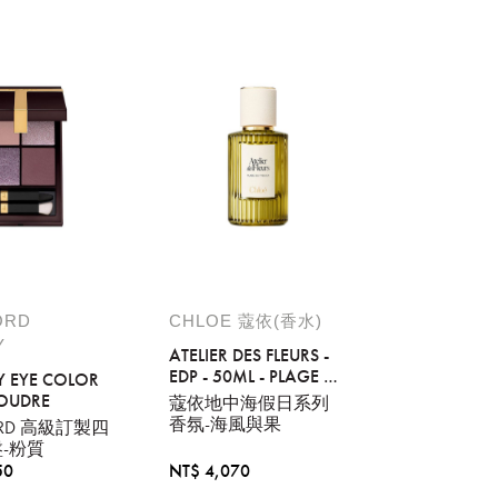
稍後決定
ORD
CHLOE 蔻依(香水)
Y
ATELIER DES FLEURS -
EDP - 50ML - PLAGE DU
 EYE COLOR
FIGUIER
OUDRE
蔻依地中海假日系列
香氛-海風與果
ORD 高級訂製四
-粉質
50
NT$ 4,070