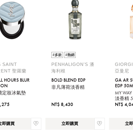
#多款
#熱銷
 SAINT
PENHALIGON'S 潘
GIORGI
RENT 聖羅蘭
海利根
亞曼尼
LL HOURS BLUR
BOLD BLEND EDP
GA AR S
ION
EDP 50M
非凡薄荷淡香精
蘭定妝冰氣墊
MY WAY 
淡香精 5
,275
NT$ 8,430
NT$ 4,0
立即購買
立即購買
立