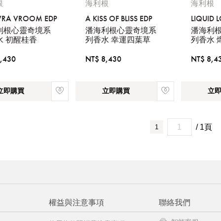
根
海利根
海利根
VRA VROOM EDP
A KISS OF BLISS EDP
LIQUID 
利根心靈奇境系
潘海利根心靈奇境系
潘海利
水 初醒桂香
列香水 幸運四葉草
列香水 
,430
NT$ 8,430
NT$ 8,4
立即購買
立即購買
立
/ 1頁
1
權益與注意事項
聯絡我們