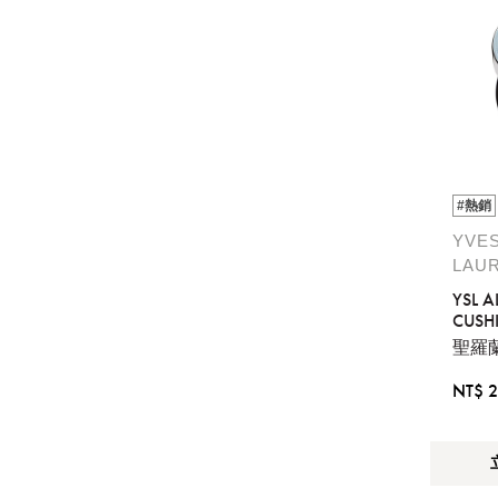
星辰錶
#熱銷
YVES
LAU
YSL A
CUSH
聖羅
NT$ 2