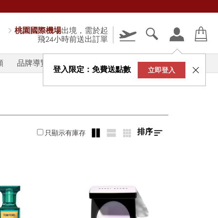
桃園國際機場
出境，需於起
飛24小時前送出訂單
類
品牌導覽
V-STORY
登入限定：免費送點數
立即登入
排序
只顯示有庫存