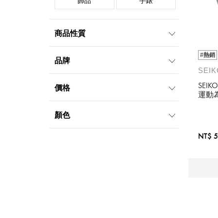
飾品
手錶
商品性質
#熱銷
多款
熱銷
品牌
SEI
多色
SEIK
價格
運動
PENHALIGON'S
CHLOE
的清
潘海利根
蔻依(香水)
錶-6R
1000元-1999元
2000元-4999元
顏色
YVES SAINT
TOM FORD BEAUTY
5000元-9999元
10000元-19999元
LAURENT
NT$ 5
白
紅
金
聖羅蘭
50000元以上
SWAROVSKI
SEIKO
施華洛世奇
精工
BOBBI BROWN
GIORGIO ARMANI
芭比波朗
亞曼尼
CITIZEN