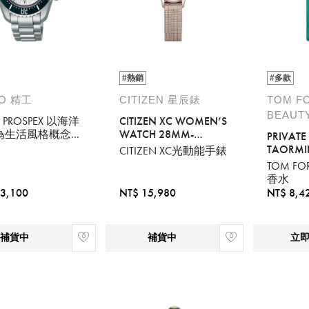
#熱銷
#多款
KO 精工
CITIZEN 星辰錶
TOM F
BEAUT
O PROSPEX 以海洋
CITIZEN XC WOMEN’S
為生活風格概念
WATCH 28MM-
PRIVATE
新高級運動腕
EW2638-56A
TAORMI
CITIZEN XC光動能手錶
54-00P0S
TOM F
香水
3,100
NT$ 15,980
NT$ 8,4
補貨中
補貨中
立