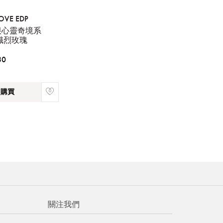
LOVE EDP
根心靈奇境系
熾烈玫瑰
30
即購買
關注我們