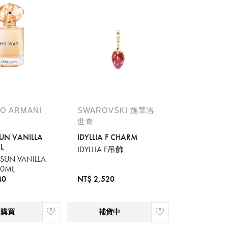
O ARMANI
SWAROVSKI 施華洛
世奇
UN VANILLA
IDYLLIA F CHARM
L
IDYLLIA F吊飾
SUN VANILLA
0ML
40
NT$ 2,520
即購買
補貨中