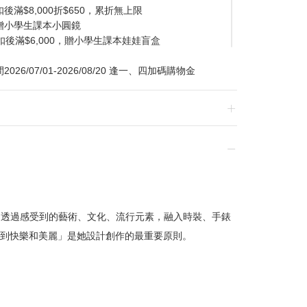
滿$8,000折$650，累折無上限
贈小學生課本小圓鏡
扣後滿$6,000，贈小學生課本娃娃盲盒
/07/01-2026/08/20 逢一、四加碼購物金
換貨，須整筆刷退後重新購買
gnes，透過感受到的藝術、文化、流行元素，融入時裝、手錶
到快樂和美麗」是她設計創作的最重要原則。
贈品皆為數量有限，送完為止
達到滿額優惠門檻，以系統計算為準
計
留變更或終止之權利