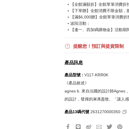
【全館滿額折】全館單筆消費折扣後
【下單贈】全館消費不限金額，
【滿$6,000贈】全館單筆消費折
波段活動：
【逢一、四加碼購物金】活動期間2026
$850 折扣後滿$15,000 可折抵
更多優惠請見
旅人挑戰賽
活動頁
提醒您！預訂與提貨限制
《刷指定信用卡優惠》
產品訊息
活動詳情請參見
信用卡優惠指南
如使用信用卡分期，無法部分退
產品型號 :
V117-KRR0K
實際折扣金額以系統顯示為準
《產品敘述》
agnes b. 來自法國的設計師A
《網站活動限制說明》
的設計，發揮的淋漓盡致。「讓人感
所有活動皆訂單成立時間為準，
所有活動皆以系統自動計算是否
產品13碼代號
2631270000350
所有活動皆不可不同訂單相互累
所有活動昇恆昌股份有限公司保