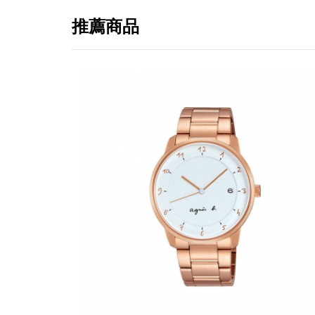
推薦商品
提
免稅
不同
明
。