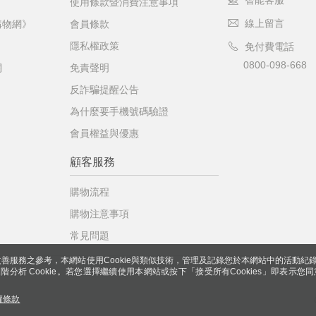
智能客服
使用條款暨消費注意事項
線上留言
購物網》
會員條款
隱私權政策
免付費電話
0800-098-668
網
免責聲明
反詐騙提醒公告
為什麼要手機號碼驗證
會員權益與優惠
顧客服務
購物流程
購物注意事項
常見問題
善服務之參考，本網站使用Cookie與類似技術，管理及記錄您於本網站中的活動紀
 與進階分析 Cookie。若您選擇繼續使用本網站或按下「接受所有Cookies」即表示您同
權條款