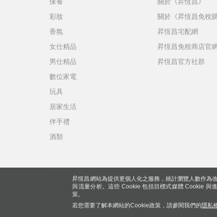
保養
關於《昇恆昌》
彩妝
關於《昇恆昌免稅
香氛
昇恆昌宅配網
女仕精品
昇恆昌免稅商店官
男仕精品
昇恆昌官方社群
數位家電
玩具
居家生活
伴手禮
酒類
昇恆昌網站為提供更個人化之服務，統計瀏覽人數作為改
與流量分析。這些 Cookie 包括目標式媒體 Cookie
策。
若您需要了解本網站的Cookie政策，請參閱我們的
隱私