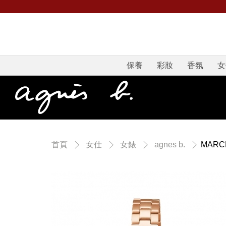
保養
彩妝
香氛
女
MAR
首頁
女仕
女錶
agnes b.