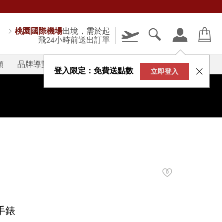
桃園國際機場
出境，需於起
飛24小時前送出訂單
類
品牌導覽
V-STORY
登入限定：免費送點數
立即登入
手錶