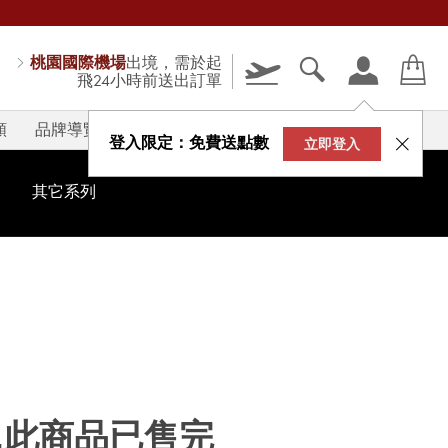
桃園國際機場
出境，需於起
飛24小時前送出訂單
類
品牌導覽
V-STORY
登入限定：免費送點數
立即登入
其它系列
...此商品已售完