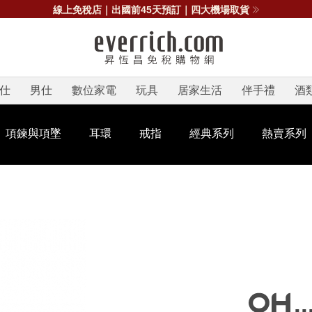
線上免稅店｜出國前45天預訂｜四大機場取貨
仕
男仕
數位家電
玩具
居家生活
伴手禮
酒
項鍊與項墜
耳環
戒指
經典系列
熱賣系列