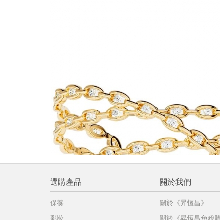
提
免稅
不同
明
。
選購產品
關於我們
保養
關於《昇恆昌》
彩妝
關於《昇恆昌免稅