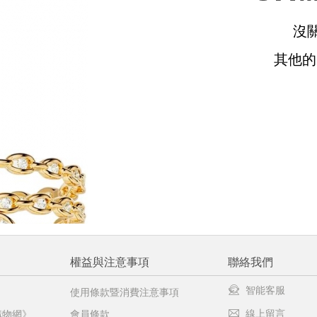
沒
請選擇您的搭機地點
其他
桃園國際機場(TPE)
臺北松山機場(TSA)
臺中國際機場(RMQ)
高雄國際機場(KHH)
醒您：
品線上預訂服務限
國際線出境旅客
使用
機場的下單時間皆不相同，細節或訂購流程指引，請瀏覽
購物
權益與注意事項
聯絡我們
智能客服
使用條款暨消費注意事項
線上留言
購物網》
會員條款