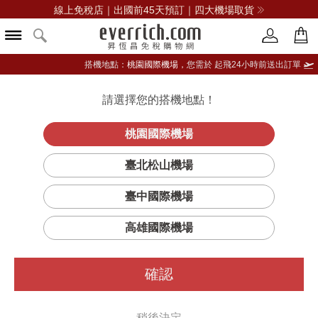
線上免稅店｜出國前45天預訂｜四大機場取貨
搭機地點：
桃園國際機場，
您需於 起飛24小時前送出訂單
請選擇您的搭機地點！
登入限定：免費送點數
品牌選單
立即登入
桃園國際機場
臺北松山機場
臺中國際機場
...此商品已售完
高雄國際機場
沒關係
您可以看看
其他的
APM MONACO
商品
稍後決定
請選擇您的搭機地點
確認
或更多
飾品
桃園國際機場(TPE)
臺北松山機場(TSA)
臺中國際機場(RMQ)
稍後決定