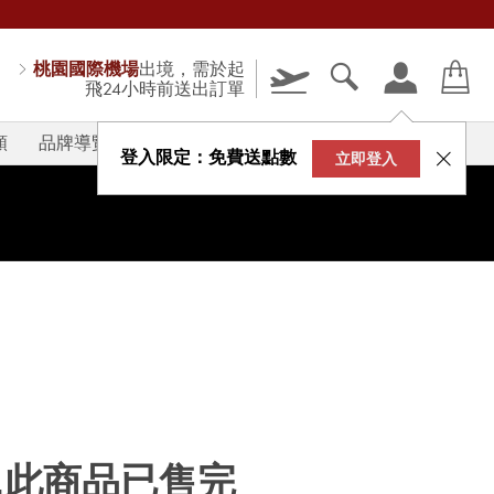
桃園國際機場
出境，需於起
飛24小時前送出訂單
類
品牌導覽
V-STORY
登入限定：免費送點數
立即登入
...此商品已售完