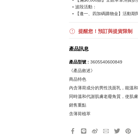
【滿$6,000贈】全館單筆消費折
波段活動：
【逢一、四加碼購物金】活動期間2026
$850 折扣後滿$15,000 可折抵
更多優惠請見
旅人挑戰賽
活動頁
提醒您！預訂與提貨限制
《刷指定信用卡優惠》
產品訊息
活動詳情請參見
信用卡優惠指南
如使用信用卡分期，無法部分退
產品型號 :
3605540600849
實際折扣金額以系統顯示為準
《產品敘述》
商品特色
《網站活動限制說明》
內含薄荷成分的男性洗面乳，能溫和
所有活動皆訂單成立時間為準，
同時溫和代謝肌膚老廢角質，使肌膚
所有活動皆以系統自動計算是否
銷售重點
所有活動皆不可不同訂單相互累
含薄荷植萃
所有活動昇恆昌股份有限公司保
溫和代謝肌膚老廢角質
搭配時刻：乾燥冷氣房/運動及曬後