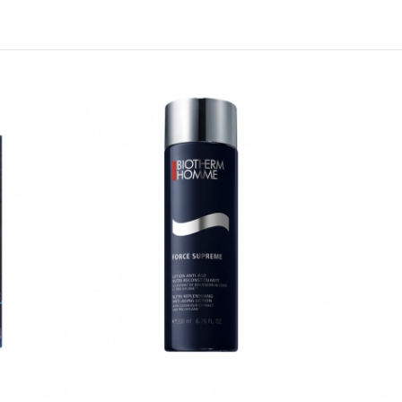
產品13碼代號
2111151152860
請選擇您的搭機地點
桃園國際機場(TPE)
臺北松山機場(TSA)
臺中國際機場(RMQ)
高雄國際機場(KHH)
折扣通知
您必須登入才有辦法使用喜愛清單！
折扣通知
醒您：
品線上預訂服務限
國際線出境旅客
使用
機場的下單時間皆不相同，細節或訂購流程指引，請瀏覽
購物