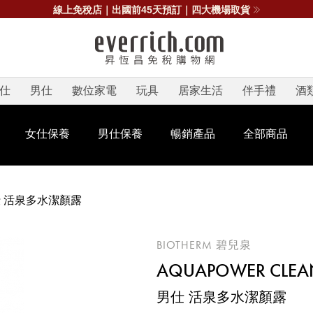
線上免稅店｜出國前45天預訂｜四大機場取貨
仕
男仕
數位家電
玩具
居家生活
伴手禮
酒
女仕保養
男仕保養
暢銷產品
全部商品
 活泉多水潔顏露
BIOTHERM 碧兒泉
AQUAPOWER CLEA
男仕 活泉多水潔顏露