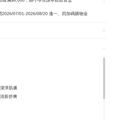
扣後滿$6,000，贈小學生課本娃娃盲盒
/07/01-2026/08/20 逢一、四加碼購物金
換貨，須整筆刷退後重新購買
潔淨肌膚
贈品皆為數量有限，送完為止
清新舒爽
達到滿額優惠門檻，以系統計算為準
計
留變更或終止之權利