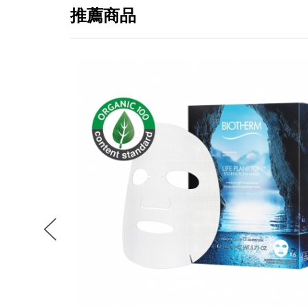
推薦商品
提
免稅
不同
明
。