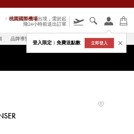
桃園國際機場
出境，需於起
飛24小時前送出訂單
類
品牌導覽
V-STORY
登入限定：免費送點數
立即登入
NSER