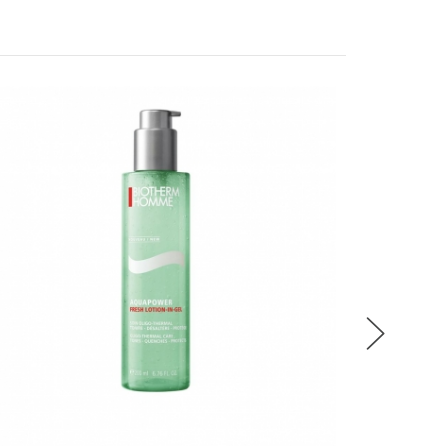
稍後決定
T-PUR 
流程說