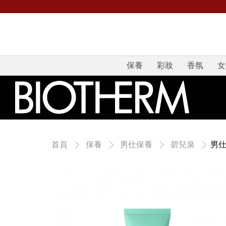
保養
彩妝
香氛
女
男仕
首頁
保養
男仕保養
碧兒泉