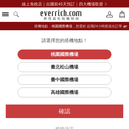
線上免稅店｜出國前45天預訂｜四大機場取貨
搭機地點：
桃園國際機場，
您需於 起飛24小時前送出訂單
請選擇您的搭機地點！
登入限定：免費送點數
品牌選單
立即登入
桃園國際機場
BORSALINI
首頁
女仕
女用包
寶莎禮妮
臺北松山機場
復古格調相機包
臺中國際機場
高雄國際機場
確認
稍後決定