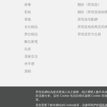
保養
關於《昇恆昌》
彩妝
關於《昇恆昌免稅
香氛
昇恆昌宅配網
女仕精品
昇恆昌免稅商店官
男仕精品
昇恆昌官方社群
數位家電
玩具
居家生活
伴手禮
酒類
昇恆昌網站為提供更個人化之服務，統計瀏覽人數作為改
與流量分析。這些 Cookie 包括目標式媒體 Cookie
策。
若您需要了解本網站的Cookie政策，請參閱我們的
隱私