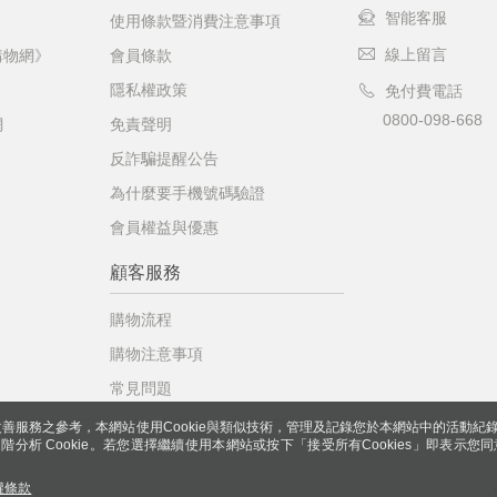
智能客服
使用條款暨消費注意事項
線上留言
購物網》
會員條款
隱私權政策
免付費電話
0800-098-668
網
免責聲明
反詐騙提醒公告
為什麼要手機號碼驗證
會員權益與優惠
顧客服務
購物流程
購物注意事項
常見問題
善服務之參考，本網站使用Cookie與類似技術，管理及記錄您於本網站中的活動紀
 與進階分析 Cookie。若您選擇繼續使用本網站或按下「接受所有Cookies」即表示您同
權條款