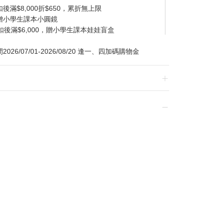
滿$8,000折$650，累折無上限
贈小學生課本小圓鏡
扣後滿$6,000，贈小學生課本娃娃盲盒
/07/01-2026/08/20 逢一、四加碼購物金
換貨，須整筆刷退後重新購買
贈品皆為數量有限，送完為止
達到滿額優惠門檻，以系統計算為準
計
留變更或終止之權利