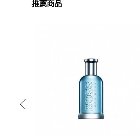
推薦商品
提
免稅
不同
明
。