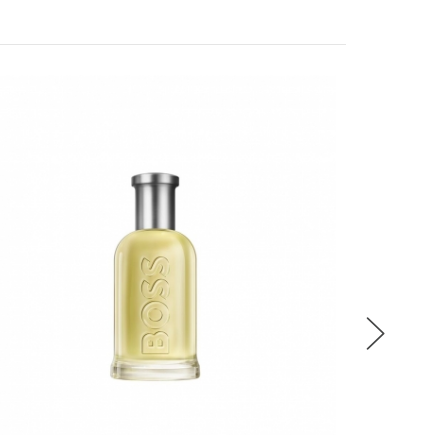
稍後決定
BOSS BOT
流程說