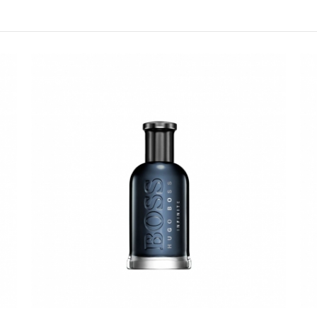
請選擇您的搭機地點
桃園國際機場(TPE)
臺北松山機場(TSA)
臺中國際機場(RMQ)
高雄國際機場(KHH)
折扣通知
您必須登入才有辦法使用喜愛清單！
折扣通知
醒您：
品線上預訂服務限
國際線出境旅客
使用
機場的下單時間皆不相同，細節或訂購流程指引，請瀏覽
購物