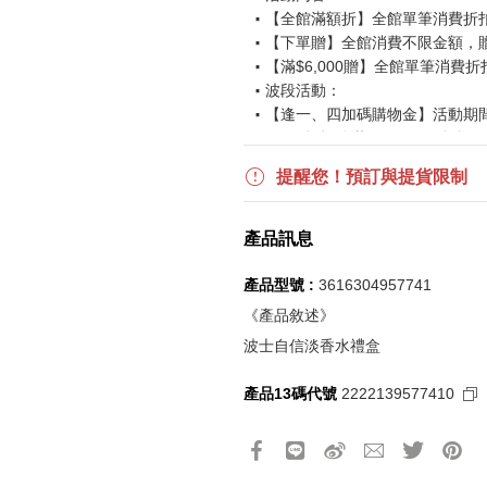
【全館滿額折】全館單筆消費折扣後
【下單贈】全館消費不限金額，
【滿$6,000贈】全館單筆消費折
波段活動：
【逢一、四加碼購物金】活動期間2026
$850 折扣後滿$15,000 可折抵
更多優惠請見
旅人挑戰賽
活動頁
提醒您！預訂與提貨限制
《刷指定信用卡優惠》
產品訊息
活動詳情請參見
信用卡優惠指南
如使用信用卡分期，無法部分退
產品型號 :
3616304957741
實際折扣金額以系統顯示為準
《產品敘述》
波士自信淡香水禮盒
《網站活動限制說明》
產品13碼代號
2222139577410
所有活動皆訂單成立時間為準，
所有活動皆以系統自動計算是否
所有活動皆不可不同訂單相互累
所有活動昇恆昌股份有限公司保