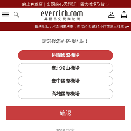
線上免稅店｜出國前45天預訂｜四大機場取貨
搭機地點：
桃園國際機場，
您需於 起飛24小時前送出訂單
請選擇您的搭機地點！
登入限定：免費送點數
立即登入
桃園國際機場
臺北松山機場
SEIKO精工
臺中國際機場
篩選
排序
1
高雄國際機場
確認
稍後決定