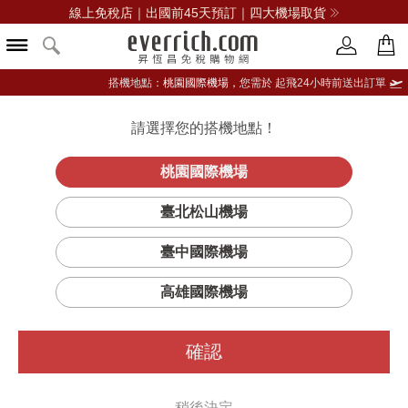
線上免稅店｜出國前45天預訂｜四大機場取貨
搭機地點：
桃園國際機場，
您需於 起飛24小時前送出訂單
請選擇您的搭機地點！
登入限定：免費送點數
立即登入
桃園國際機場
臺北松山機場
臺中國際機場
篩選
排序
1
高雄國際機場
確認
稍後決定