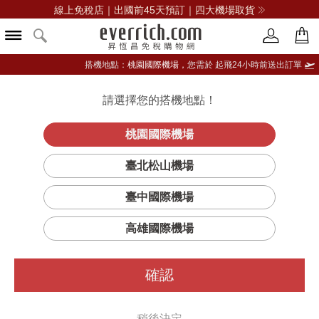
線上免稅店｜出國前45天預訂｜四大機場取貨
搭機地點：
桃園國際機場，
您需於 起飛24小時前送出訂單
請選擇您的搭機地點！
登入限定：免費送點數
立即登入
桃園國際機場
臺北松山機場
臺中國際機場
篩選
排序
1
高雄國際機場
確認
稍後決定