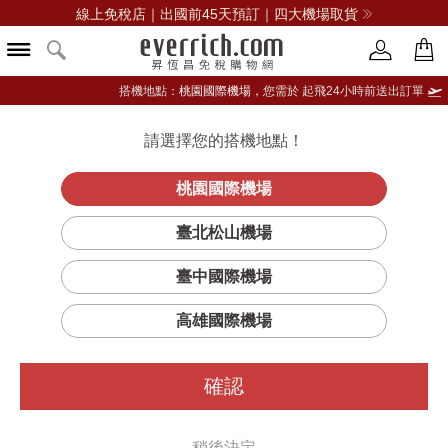
線上免稅店｜出國前45天預訂｜四大機場取貨
搭機地點：
桃園國際機場，
您需於 起飛24小時前送出訂單
請選擇您的搭機地點！
登入限定：免費送點數
立即登入
桃園國際機場
臺北松山機場
臺中國際機場
篩選
排序
1
高雄國際機場
確認
稍後決定