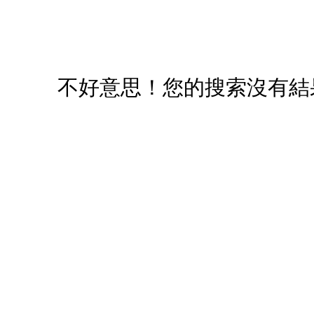
您必須登入才有辦法使用喜愛清單！
醒您：
品線上預訂服務限
國際線出境旅客
使用
不好意思！您的搜索沒有結
機場的下單時間皆不相同，細節或訂購流程指引，請瀏覽
購物