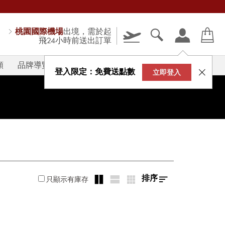
桃園國際機場
出境，需於起
飛24小時前送出訂單
類
品牌導覽
V-STORY
登入限定：免費送點數
立即登入
排序
只顯示有庫存