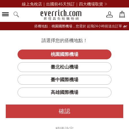
線上免稅店｜出國前45天預訂｜四大機場取貨
搭機地點：
桃園國際機場，
您需於 起飛24小時前送出訂單
請選擇您的搭機地點！
登入限定：免費送點數
品牌選單
立即登入
桃園國際機場
臺北松山機場
NARS
臺中國際機場
篩選
排序
1
高雄國際機場
確認
稍後決定