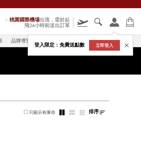
桃園國際機場
出境，需於起
飛24小時前送出訂單
類
品牌導覽
V-STORY
登入限定：免費送點數
立即登入
排序
只顯示有庫存