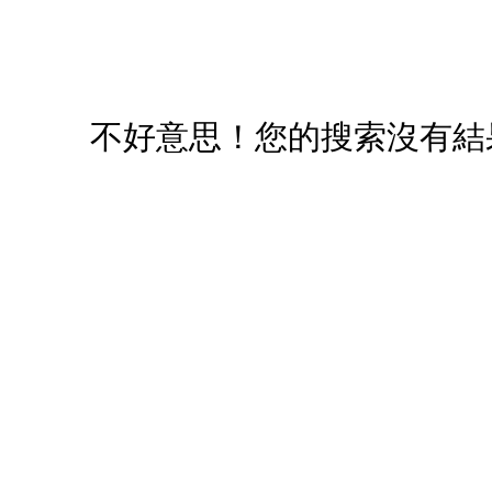
您必須登入才有辦法使用喜愛清單！
醒您：
品線上預訂服務限
國際線出境旅客
使用
不好意思！您的搜索沒有結
機場的下單時間皆不相同，細節或訂購流程指引，請瀏覽
購物