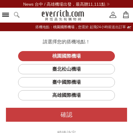
News 台中 / 高雄機場出發，最高贈11,111點
搭機地點：
桃園國際機場，
您需於 起飛24小時前送出訂單
請選擇您的搭機地點！
登入限定：免費送點數
品牌選單
立即登入
桃園國際機場
臺北松山機場
AESOP
臺中國際機場
篩選
排序
1
高雄國際機場
確認
稍後決定