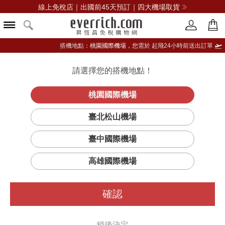
線上免稅店｜出國前45天預訂｜四大機場取貨
搭機地點：
桃園國際機場，
您需於 起飛24小時前送出訂單
請選擇您的搭機地點！
登入限定：免費送點數
立即登入
桃園國際機場
臺北松山機場
臺中國際機場
篩選
排序
1
高雄國際機場
確認
稍後決定