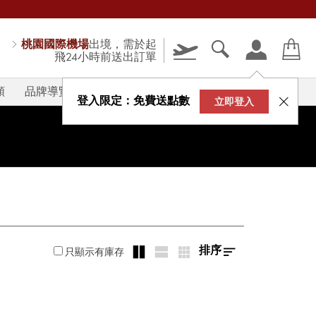
桃園國際機場
出境，需於起
飛24小時前送出訂單
類
品牌導覽
V-STORY
登入限定：免費送點數
立即登入
排序
只顯示有庫存