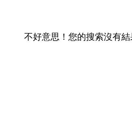
您必須登入才有辦法使用喜愛清單！
醒您：
品線上預訂服務限
國際線出境旅客
使用
不好意思！您的搜索沒有結
機場的下單時間皆不相同，細節或訂購流程指引，請瀏覽
購物