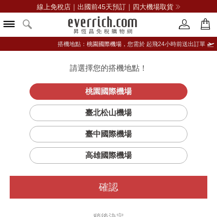
線上免稅店｜出國前45天預訂｜四大機場取貨
搭機地點：
桃園國際機場，
您需於 起飛24小時前送出訂單
請選擇您的搭機地點！
登入限定：免費送點數
品牌選單
立即登入
桃園國際機場
臺北松山機場
篩選
排序
1
臺中國際機場
高雄國際機場
確認
稍後決定