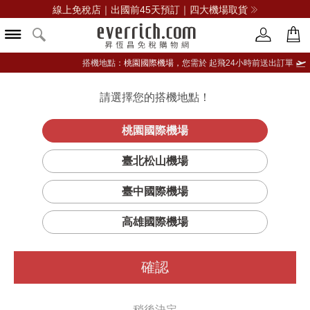
線上免稅店｜出國前45天預訂｜四大機場取貨
搭機地點：
桃園國際機場，
您需於 起飛24小時前送出訂單
請選擇您的搭機地點！
登入限定：免費送點數
品牌選單
立即登入
桃園國際機場
臺北松山機場
DIOR迪奧
臺中國際機場
篩選
排序
1
高雄國際機場
確認
稍後決定