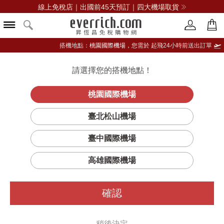
線上免稅店｜出國前45天預訂｜四大機場取貨
搭機地點：
桃園國際機場，
您需於 起飛24小時前送出訂單
請選擇您的搭機地點！
登入限定：免費送點數
品牌選單
立即登入
桃園國際機場
臺北松山機場
DIOR迪奧
臺中國際機場
篩選
排序
1
高雄國際機場
確認
稍後決定