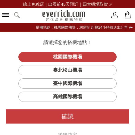
線上免稅店｜出國前45天預訂｜四大機場取貨
搭機地點：
桃園國際機場，
您需於 起飛24小時前送出訂單
請選擇您的搭機地點！
登入限定：免費送點數
立即登入
桃園國際機場
臺北松山機場
DJI大疆創新
臺中國際機場
篩選
排序
1
高雄國際機場
確認
稍後決定