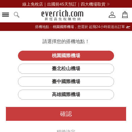
線上免稅店｜出國前45天預訂｜四大機場取貨
搭機地點：
桃園國際機場，
您需於 起飛24小時前送出訂單
請選擇您的搭機地點！
登入限定：免費送點數
品牌選單
立即登入
桃園國際機場
臺北松山機場
CLINIQUE倩碧
臺中國際機場
篩選
排序
1
高雄國際機場
確認
稍後決定