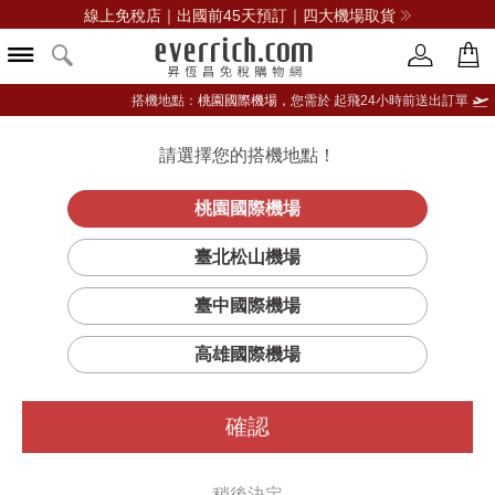
線上免稅店｜出國前45天預訂｜四大機場取貨
搭機地點：
桃園國際機場，
您需於 起飛24小時前送出訂單
請選擇您的搭機地點！
登入限定：免費送點數
立即登入
桃園國際機場
臺北松山機場
CABEAU
臺中國際機場
篩選
排序
1
高雄國際機場
確認
稍後決定