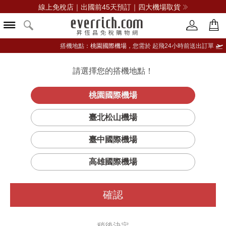
線上免稅店｜出國前45天預訂｜四大機場取貨
搭機地點：
桃園國際機場，
您需於 起飛24小時前送出訂單
請選擇您的搭機地點！
登入限定：免費送點數
品牌選單
立即登入
桃園國際機場
臺北松山機場
PRADA普拉達
臺中國際機場
篩選
排序
1
高雄國際機場
確認
稍後決定