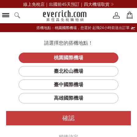
線上免稅店｜出國前45天預訂｜四大機場取貨
搭機地點：
桃園國際機場，
您需於 起飛24小時前送出訂單
請選擇您的搭機地點！
登入限定：免費送點數
品牌選單
立即登入
桃園國際機場
臺北松山機場
ECCO愛步
臺中國際機場
篩選
排序
1
高雄國際機場
確認
稍後決定